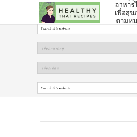
อาหาร
ไทย
เพื่อสุ
ตามห
หมู่
S
S
S