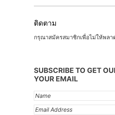
k
k
k
i
i
i
p
p
p
ติดตาม
t
t
t
o
o
o
กรุณาสมัครสมาชิกเพื่อไม่ให้พลา
p
m
p
r
a
r
i
i
i
SUBSCRIBE TO GET OU
m
n
m
YOUR EMAIL
a
c
a
r
o
r
y
n
y
n
t
s